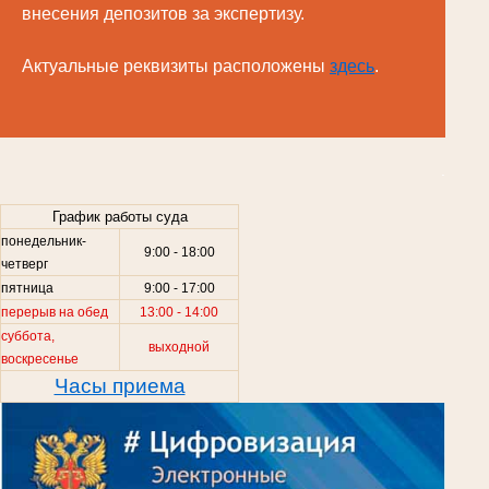
внесения депозитов за экспертизу.
Актуальные реквизиты расположены
здесь
.
.
График работы суда
понедельник-
9:00 - 18:00
четверг
пятница
9:00 - 17:00
перерыв на обед
13:00 - 14:00
суббота,
выходной
воскресенье
Часы приема