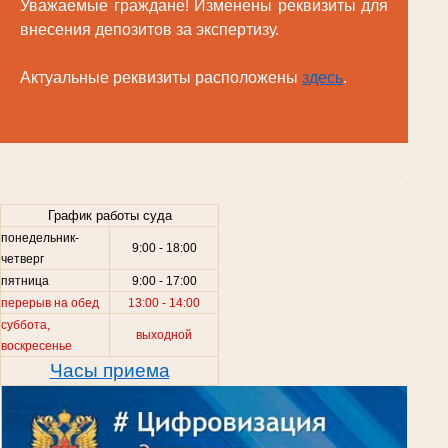
Уважаемые граждане! Изменены реквизиты для
внесения депозитов за экспертизу.
Актуальные реквизиты расположены
здесь
.
.
График работы суда
понедельник-
9:00 - 18:00
четверг
пятница
9:00 - 17:00
перерыв на обед
13:00 - 14:00
суббота,
выходной
воскресенье
Часы приема