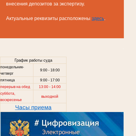
внесения депозитов за экспертизу.
Актуальные реквизиты расположены
здесь
.
.
График работы суда
понедельник-
9:00 - 18:00
четверг
пятница
9:00 - 17:00
перерыв на обед
13:00 - 14:00
суббота,
выходной
воскресенье
Часы приема