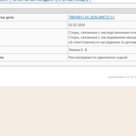
78RS0011-01-2026-000725-13
ор дела
02.02.2026
Споры, связанные с наследственными от
Споры, связанные с наследованием имущ
об ответственности наследников по долга
Левина Е. В.
ла
Рассматривается единолично судьей
опубликовано 02.02.2