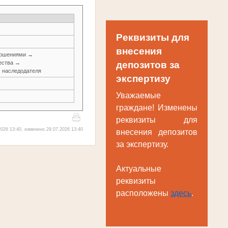
Реквизиты для
внесения
ношениями →
ества →
депозитов за
м наследодателя
экспертизу
Уважаемые
граждане! Изменены
реквизиты для
026 13:40, изменено 29.07.2026 13:40
внесения депозитов
за экспертизу.
Актуальные
реквизиты
расположены
здесь
.