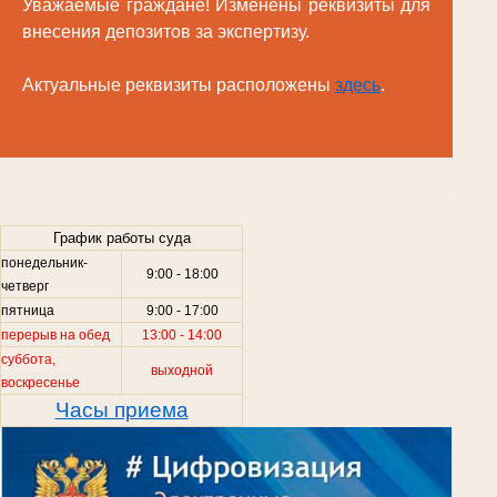
Уважаемые граждане! Изменены реквизиты для
внесения депозитов за экспертизу.
Актуальные реквизиты расположены
здесь
.
.
График работы суда
понедельник-
9:00 - 18:00
четверг
пятница
9:00 - 17:00
перерыв на обед
13:00 - 14:00
суббота,
выходной
воскресенье
Часы приема