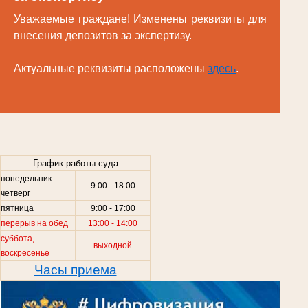
Уважаемые граждане! Изменены реквизиты для
внесения депозитов за экспертизу.
Актуальные реквизиты расположены
здесь
.
.
График работы суда
понедельник-
9:00 - 18:00
четверг
пятница
9:00 - 17:00
перерыв на обед
13:00 - 14:00
суббота,
выходной
воскресенье
Часы приема