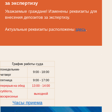
за экспертизу
Уважаемые граждане! Изменены реквизиты для
внесения депозитов за экспертизу.
Актуальные реквизиты расположены
здесь
.
.
График работы суда
понедельник-
9:00 - 18:00
четверг
пятница
9:00 - 17:00
перерыв на обед
13:00 - 14:00
суббота,
выходной
воскресенье
Часы приема