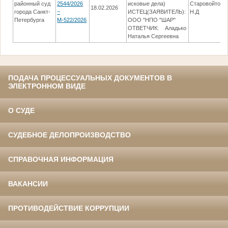
районный суд
2544/2026
исковые дела)
Старовойтова
18.02.2026
города Санкт-
~
ИСТЕЦ(ЗАЯВИТЕЛЬ):
Н.Д
Петербурга
М-522/2026
ООО "НПО "ШАР"
ОТВЕТЧИК: Аладько
Наталья Сергеевна
ПОДАЧА ПРОЦЕССУАЛЬНЫХ ДОКУМЕНТОВ В
ЭЛЕКТРОННОМ ВИДЕ
О СУДЕ
СУДЕБНОЕ ДЕЛОПРОИЗВОДСТВО
СПРАВОЧНАЯ ИНФОРМАЦИЯ
ВАКАНСИИ
ПРОТИВОДЕЙСТВИЕ КОРРУПЦИИ