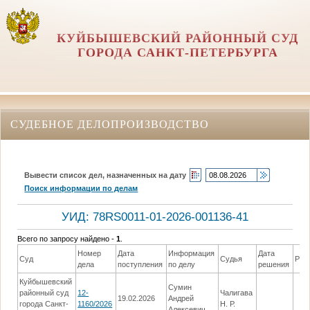
КУЙБЫШЕВСКИЙ РАЙОННЫЙ СУД
ГОРОДА САНКТ-ПЕТЕРБУРГА
СУДЕБНОЕ ДЕЛОПРОИЗВОДСТВО
Вывести список дел, назначенных на дату
Поиск информации по делам
УИД: 78RS0011-01-2026-001136-41
Всего по запросу найдено -
1
.
Номер
Дата
Информация
Дата
Суд
Судья
Реш
дела
поступления
по делу
решения
Куйбышевский
Сумин
районный суд
12-
Чалигава
19.02.2026
Андрей
города Санкт-
1160/2026
Н. Р.
Алексевич